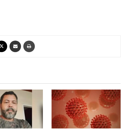
ebook
X
Compartilhar via e-mail
Imprimir