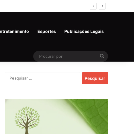
ntretenimento
Esportes
Publicações Legais
Procurar
por
Pesquisar
por: