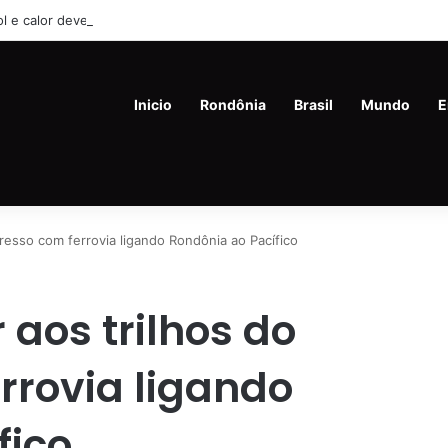
ol e calor devem predominar o clima em Rondônia nesta quinta-feira (6)
Inicio
Rondônia
Brasil
Mundo
E
gresso com ferrovia ligando Rondônia ao Pacífico
 aos trilhos do
rrovia ligando
fico