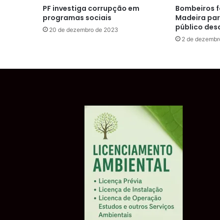
PF investiga corrupção em
Bombeiros f
programas sociais
Madeira para
público des
20 de dezembro de 2023
2 de dezembr