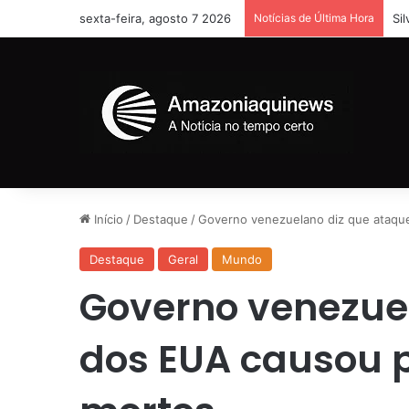
sexta-feira, agosto 7 2026
Notícias de Última Hora
Si
Início
/
Destaque
/
Governo venezuelano diz que ataqu
Destaque
Geral
Mundo
Governo venezue
dos EUA causou 