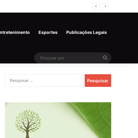
al em Rondônia
ntretenimento
Esportes
Publicações Legais
Procurar
por
Pesquisar
por: