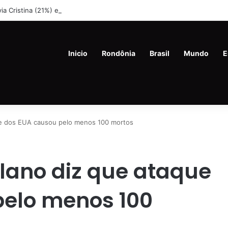
lvia Cristina (21%) e Dr. Fernando Máximo (19%) Lideram Corrida Eleitor
Inicio
Rondônia
Brasil
Mundo
E
e dos EUA causou pelo menos 100 mortos
lano diz que ataque
pelo menos 100