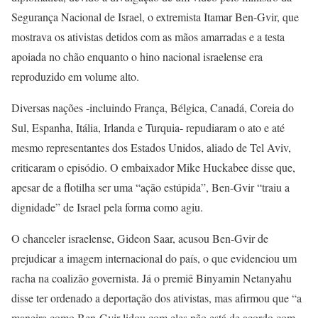
Segurança Nacional de Israel, o extremista Itamar Ben-Gvir, que
mostrava os ativistas detidos com as mãos amarradas e a testa
apoiada no chão enquanto o hino nacional israelense era
reproduzido em volume alto.
Diversas nações -incluindo França, Bélgica, Canadá, Coreia do
Sul, Espanha, Itália, Irlanda e Turquia- repudiaram o ato e até
mesmo representantes dos Estados Unidos, aliado de Tel Aviv,
criticaram o episódio. O embaixador Mike Huckabee disse que,
apesar de a flotilha ser uma “ação estúpida”, Ben-Gvir “traiu a
dignidade” de Israel pela forma como agiu.
O chanceler israelense, Gideon Saar, acusou Ben-Gvir de
prejudicar a imagem internacional do país, o que evidenciou um
racha na coalizão governista. Já o premiê Binyamin Netanyahu
disse ter ordenado a deportação dos ativistas, mas afirmou que “a
maneira como Ben-Gvir lidou com eles não está de acordo com