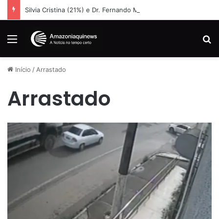
Silvia Cristina (21%) e Dr. Fernando Máximo (19%) Lideram Corrida Eleitoral em Rondônia
Menu
Pr
Início
/
Arrastado
Arrastado