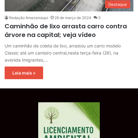
Destaque
Redação Amazaniaqui
26 de março de 2024
0
Caminhão de lixo arrasta carro contra
árvore na capital; veja vídeo
Um caminhão de coleta de lixo, arrastou um carro modelo
Classic até um canteiro central,nesta terça-feira (26), na
avenida Imigrantes,…
Leia mais »