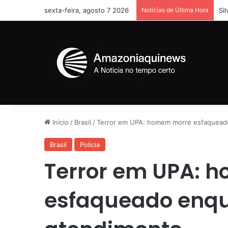
sexta-feira, agosto 7 2026
Notícias de Última Hora
Si
Início
/
Brasil
/
Terror em UPA: homem morre esfaquead
Brasil
Policia
Terror em UPA: 
esfaqueado enq