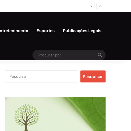
al em Rondônia
ntretenimento
Esportes
Publicações Legais
Procurar
por
Pesquisar
por: