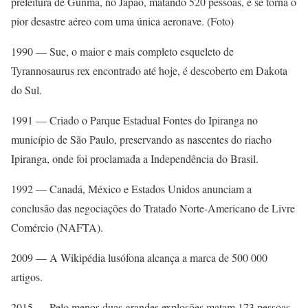
prefeitura de Gunma, no Japão, matando 520 pessoas, e se torna o
pior desastre aéreo com uma única aeronave. (Foto)
1990 — Sue, o maior e mais completo esqueleto de
Tyrannosaurus rex encontrado até hoje, é descoberto em Dakota
do Sul.
1991 — Criado o Parque Estadual Fontes do Ipiranga no
município de São Paulo, preservando as nascentes do riacho
Ipiranga, onde foi proclamada a Independência do Brasil.
1992 — Canadá, México e Estados Unidos anunciam a
conclusão das negociações do Tratado Norte-Americano de Livre
Comércio (NAFTA).
2009 — A Wikipédia lusófona alcança a marca de 500 000
artigos.
2015 — Pelo menos duas grandes explosões matam 173 pessoas