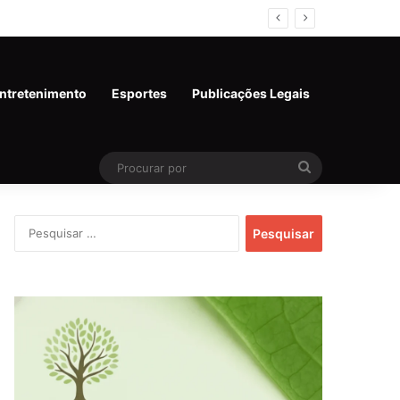
ntretenimento
Esportes
Publicações Legais
Procurar
por
Pesquisar
por: