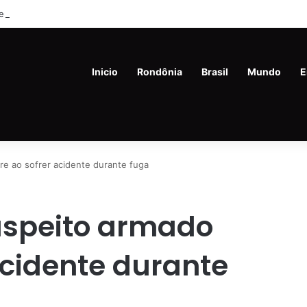
m de 45 anos é preso com drogas e revólver na Vila Princesa
Inicio
Rondônia
Brasil
Mundo
E
e ao sofrer acidente durante fuga
uspeito armado
acidente durante