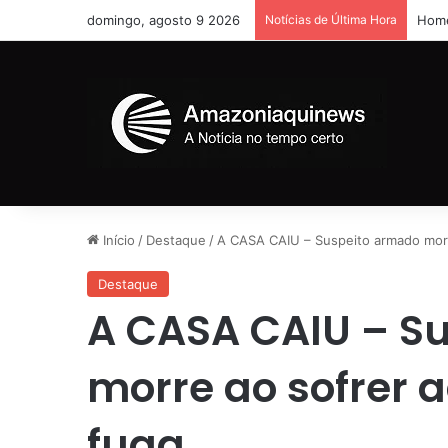
domingo, agosto 9 2026
Notícias de Última Hora
Home
Início
/
Destaque
/
A CASA CAIU – Suspeito armado morr
Destaque
A CASA CAIU – S
morre ao sofrer 
fuga