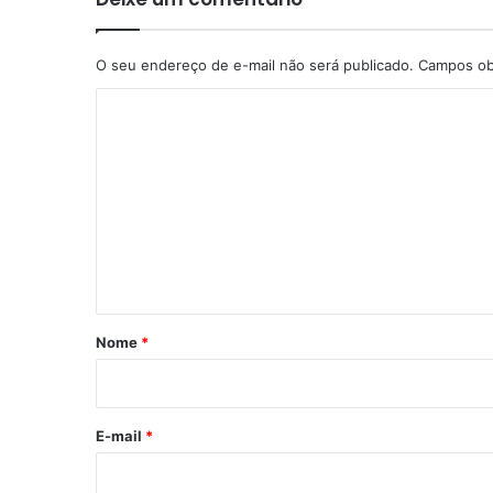
O seu endereço de e-mail não será publicado.
Campos ob
C
o
m
e
n
t
á
r
Nome
*
i
o
*
E-mail
*