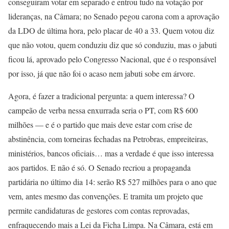
conseguiram votar em separado e entrou tudo na votação por
lideranças, na Câmara; no Senado pegou carona com a aprovação
da LDO de última hora, pelo placar de 40 a 33. Quem votou diz
que não votou, quem conduziu diz que só conduziu, mas o jabuti
ficou lá, aprovado pelo Congresso Nacional, que é o responsável
por isso, já que não foi o acaso nem jabuti sobe em árvore.
Agora, é fazer a tradicional pergunta: a quem interessa? O
campeão de verba nessa enxurrada seria o PT, com R$ 600
milhões — e é o partido que mais deve estar com crise de
abstinência, com torneiras fechadas na Petrobras, empreiteiras,
ministérios, bancos oficiais… mas a verdade é que isso interessa
aos partidos. E não é só. O Senado recriou a propaganda
partidária no último dia 14: serão R$ 527 milhões para o ano que
vem, antes mesmo das convenções. E tramita um projeto que
permite candidaturas de gestores com contas reprovadas,
enfraquecendo mais a Lei da Ficha Limpa. Na Câmara, está em