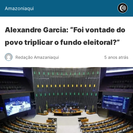
Amazoniaqui
Alexandre Garcia: “Foi vontade do
povo triplicar o fundo eleitoral?”
Redação Amazaniaqui
5 anos atrás