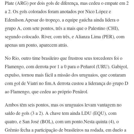
Plate (ARG) por dois gols de diferença, mas cedeu o empate em 2
a 2. Os gols colorados foram anotados por Nico López e
Edenílson.Apesar do tropeço, a equipe gaúcha ainda lidera o
grupo A, com sete pontos, três a mais que o Palestino (CHI),
segundo colocado. River, com três, e Alianza Lima (PER), com
apenas um ponto, aparecem atrás.
No Rio, outro time brasileiro que frustrou seus torcedores foi o
Flamengo, com derrota por 1 a 0 para o Peñarol (URU). Gabigol,
expulso, tornou mais fácil a missão dos uruguaios, que contaram
com gol de Viatri no fim.A derrota custou a liderança do grupo D
ao Flamengo, que cedeu ao próprio Penãrol.
Ambos têm seis pontos, mas os uruguaios levam vantagem no
saldo de gols (3 a 2). A chave tem ainda LDU (EQU), com
quatro, e San José (BOL), com um ponto.Nesta quinta (4), o
Grêmio fecha a participação de brasileiros na rodada, em duelo a