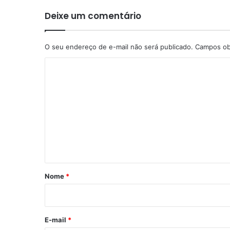
Deixe um comentário
O seu endereço de e-mail não será publicado.
Campos ob
C
o
m
e
n
t
á
r
Nome
*
i
o
*
E-mail
*