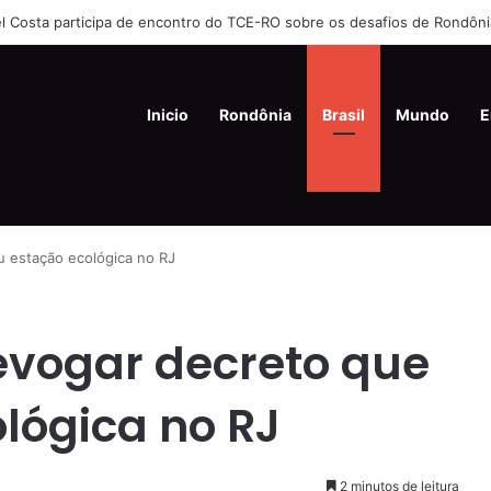
 mata ex-companheira a facadas e se joga de prédio na Zona Leste de
Inicio
Rondônia
Brasil
Mundo
E
u estação ecológica no RJ
evogar decreto que
ológica no RJ
2 minutos de leitura