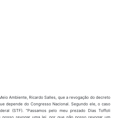
 Meio Ambiente, Ricardo Salles, que a revogação do decreto
 que depende do Congresso Nacional. Segundo ele, o caso
deral (STF). “Passamos pelo meu prezado Dias Toffoli
eu posso revogar uma lei, por que não posso revogar um