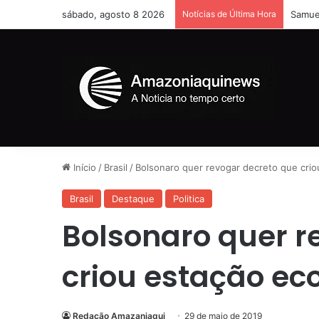
sábado, agosto 8 2026
Notícias de Última Hora
Homem
Início
/
Brasil
/
Bolsonaro quer revogar decreto que crio
Brasil
Destaque
Politica
Bolsonaro quer r
criou estação ec
Redação Amazaniaqui
29 de maio de 2019