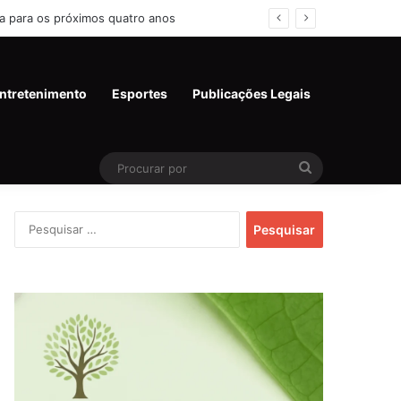
 SP
ntretenimento
Esportes
Publicações Legais
Procurar
por
Pesquisar
por: