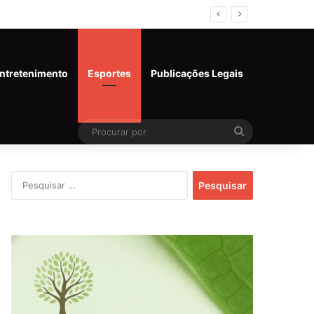
6)
ntretenimento
Esportes
Publicações Legais
Procurar
por
Pesquisar
por: