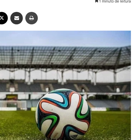
1 minuto de leitura
ebook
X
Compartilhar via e-mail
Imprimir