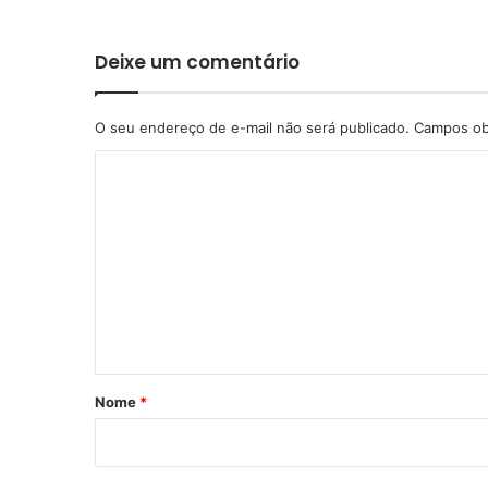
Deixe um comentário
O seu endereço de e-mail não será publicado.
Campos ob
C
o
m
e
n
t
á
r
Nome
*
i
o