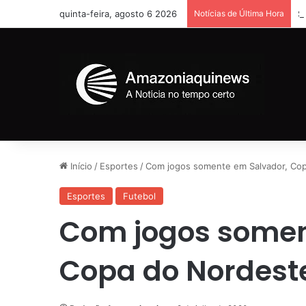
quinta-feira, agosto 6 2026
Notícias de Última Hora
S
Início
/
Esportes
/
Com jogos somente em Salvador, Copa
Esportes
Futebol
Com jogos somen
Copa do Nordeste 