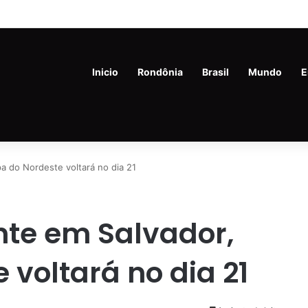
ine Porto Velho oferece oportunidades de emprego nesta quinta-feira (
Inicio
Rondônia
Brasil
Mundo
E
 do Nordeste voltará no dia 21
te em Salvador,
voltará no dia 21