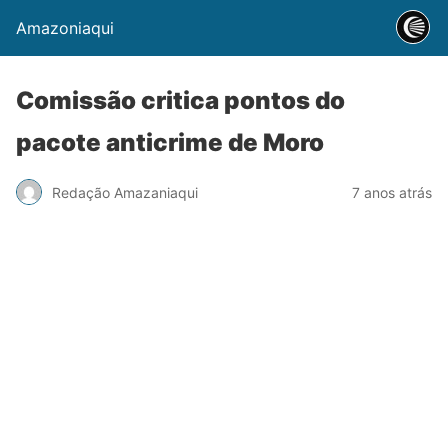
Amazoniaqui
Comissão critica pontos do
pacote anticrime de Moro
Redação Amazaniaqui
7 anos atrás