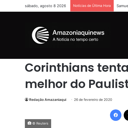
sábado, agosto 8 2026
Notícias de Última Hora
Homem
Início
/
Esportes
/
Corinthians tenta reagir contra o mel
Esportes
Futebol
Corinthians tenta
melhor do Paulis
Redação Amazaniaqui
26 de fevereiro de 2020
Fac
© Reuters