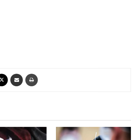
ebook
X
Compartilhar via e-mail
Imprimir