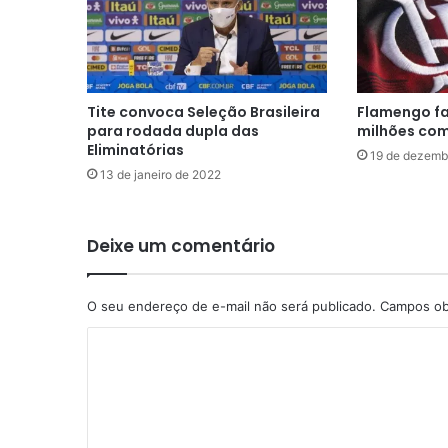
Tite convoca Seleção Brasileira
Flamengo fa
para rodada dupla das
milhões co
Eliminatórias
19 de dezemb
13 de janeiro de 2022
Deixe um comentário
O seu endereço de e-mail não será publicado.
Campos ob
C
o
m
e