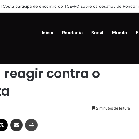
 mata ex-companheira a facadas e se joga de prédio na Zona Leste de
Inicio
Rondônia
Brasil
Mundo
E
hor do Paulista
 reagir contra o
ta
2 minutos de leitura
ebook
X
Compartilhar via e-mail
Imprimir