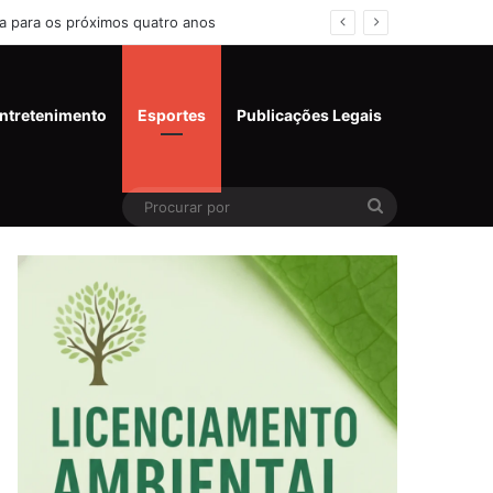
 SP
ntretenimento
Esportes
Publicações Legais
Pesquisar
por:
Procurar
por