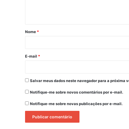
n
t
á
r
Nome
*
i
o
*
E-mail
*
Salvar meus dados neste navegador para a próxima v
Notifique-me sobre novos comentários por e-mail.
Notifique-me sobre novas publicações por e-mail.