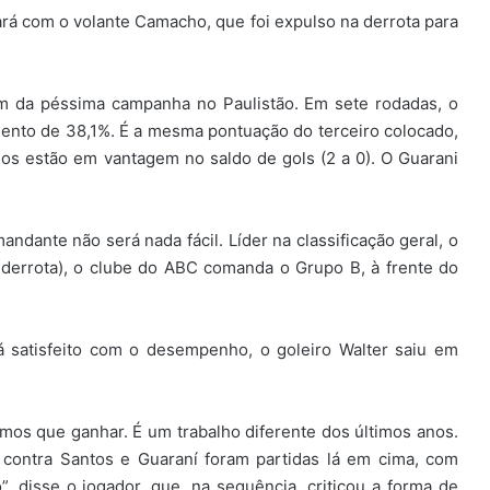
rá com o volante Camacho, que foi expulso na derrota para
 da péssima campanha no Paulistão. Em sete rodadas, o
ento de 38,1%. É a mesma pontuação do terceiro colocado,
nos estão em vantagem no saldo de gols (2 a 0). O Guarani
andante não será nada fácil. Líder na classificação geral, o
 derrota), o clube do ABC comanda o Grupo B, à frente do
 satisfeito com o desempenho, o goleiro Walter saiu em
mos que ganhar. É um trabalho diferente dos últimos anos.
 contra Santos e Guaraní foram partidas lá em cima, com
ão”, disse o jogador, que, na sequência, criticou a forma de