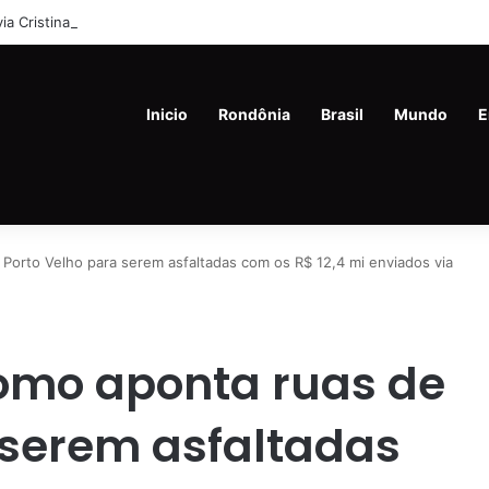
lvia Cristina (21%) e Dr. Fernando Máximo (19%) Lideram Corrida Eleitor
Inicio
Rondônia
Brasil
Mundo
E
Porto Velho para serem asfaltadas com os R$ 12,4 mi enviados via
tomo aponta ruas de
 serem asfaltadas