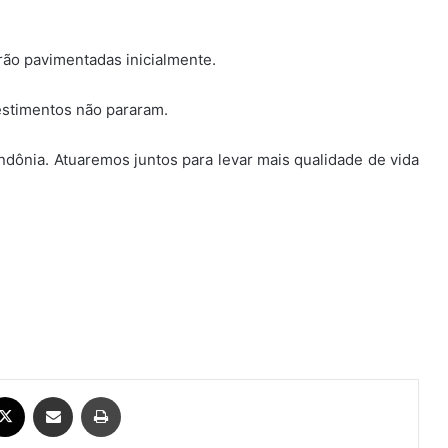
erão pavimentadas inicialmente.
vestimentos não pararam.
ondônia. Atuaremos juntos para levar mais qualidade de vida
ebook
X
Compartilhar via e-mail
Imprimir