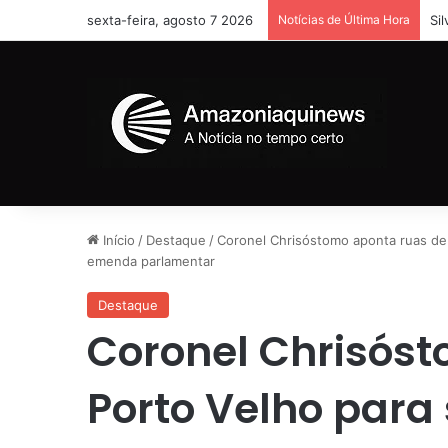
sexta-feira, agosto 7 2026
Notícias de Última Hora
Si
Início
/
Destaque
/
Coronel Chrisóstomo aponta ruas de 
emenda parlamentar
Destaque
Coronel Chrisós
Porto Velho para