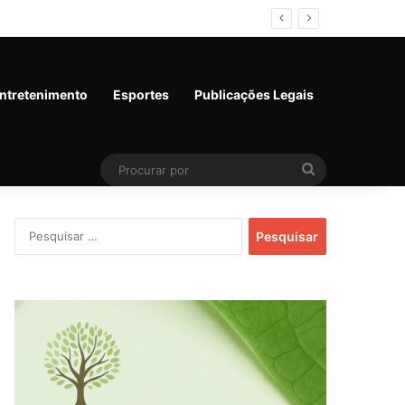
al em Rondônia
ntretenimento
Esportes
Publicações Legais
Procurar
por
Pesquisar
por: