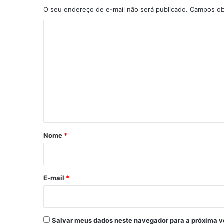
O seu endereço de e-mail não será publicado.
Campos ob
C
o
m
e
n
t
á
r
Nome
*
i
o
*
E-mail
*
Salvar meus dados neste navegador para a próxima v