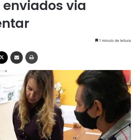
 enviados via
ntar
1 minuto de leitura
ebook
X
Compartilhar via e-mail
Imprimir