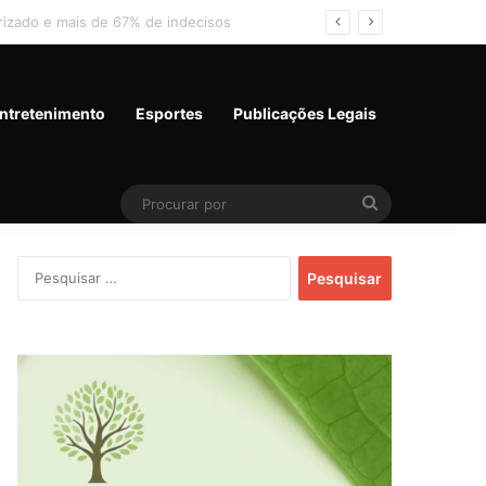
 e miram 2º turno
ntretenimento
Esportes
Publicações Legais
Procurar
por
Pesquisar
por: