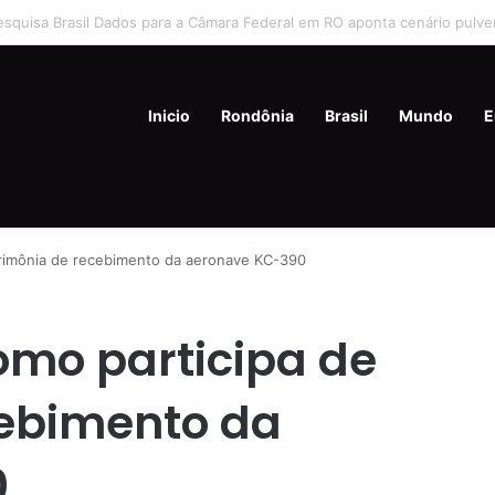
liados de Flávio Bolsonaro culpam governo Lula por rejeição do centrão
Inicio
Rondônia
Brasil
Mundo
E
erimônia de recebimento da aeronave KC-390
omo participa de
cebimento da
0