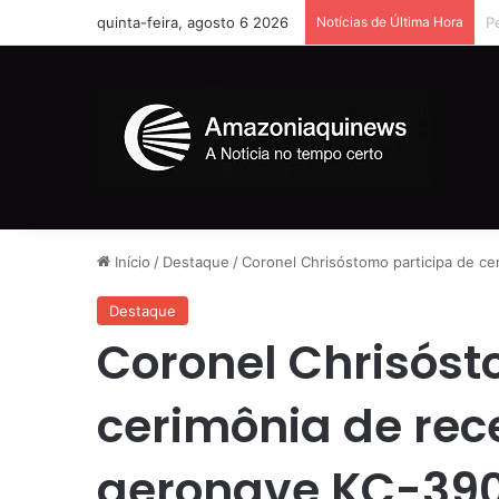
quinta-feira, agosto 6 2026
Notícias de Última Hora
A
Início
/
Destaque
/
Coronel Chrisóstomo participa de c
Destaque
Coronel Chrisóst
cerimônia de re
aeronave KC-39