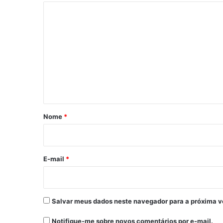
C
o
m
e
n
t
á
r
Nome
*
i
o
*
E-mail
*
Salvar meus dados neste navegador para a próxima v
Notifique-me sobre novos comentários por e-mail.