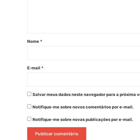
e
n
t
á
r
Nome
*
i
o
*
E-mail
*
Salvar meus dados neste navegador para a próxima v
Notifique-me sobre novos comentários por e-mail.
Notifique-me sobre novas publicações por e-mail.