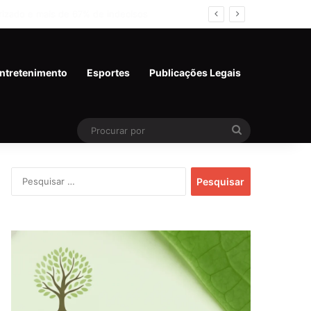
 e miram 2º turno
ntretenimento
Esportes
Publicações Legais
Procurar
por
Pesquisar
por: