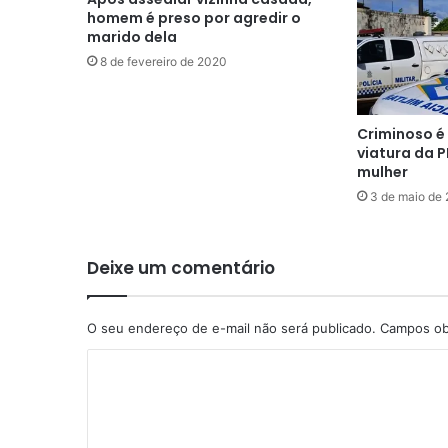
homem é preso por agredir o
marido dela
8 de fevereiro de 2020
Criminoso é
viatura da 
mulher
3 de maio de
Deixe um comentário
O seu endereço de e-mail não será publicado.
Campos ob
C
o
m