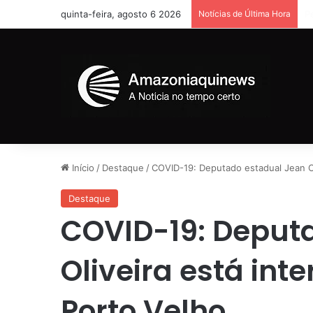
quinta-feira, agosto 6 2026
Notícias de Última Hora
A
Início
/
Destaque
/
COVID-19: Deputado estadual Jean Ol
Destaque
COVID-19: Deput
Oliveira está int
Porto Velho