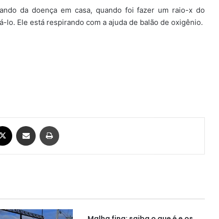
tando da doença em casa, quando foi fazer um raio-x do
-lo. Ele está respirando com a ajuda de balão de oxigênio.
ebook
X
Compartilhar via e-mail
Imprimir
Malha fina: saiba o que é e os