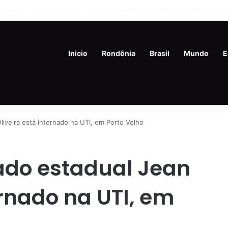
liados de Flávio Bolsonaro culpam governo Lula por rejeição do centrão
Inicio
Rondônia
Brasil
Mundo
E
iveira está internado na UTI, em Porto Velho
ado estadual Jean
ernado na UTI, em