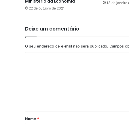
Ministério da Economia
13 de janeiro
22 de outubro de 2021
Deixe um comentário
O seu endereço de e-mail não será publicado.
Campos ob
C
o
m
e
n
t
á
r
Nome
*
i