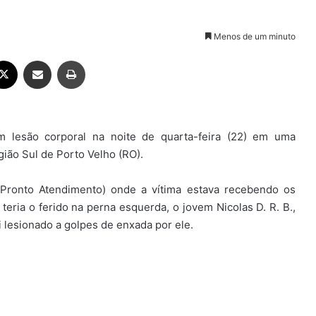
Menos de um minuto
ebook
X
Compartilhar via e-mail
Imprimir
 lesão corporal na noite de quarta-feira (22) em uma
gião Sul de Porto Velho (RO).
e Pronto Atendimento) onde a vítima estava recebendo os
ria o ferido na perna esquerda, o jovem Nicolas D. R. B.,
 lesionado a golpes de enxada por ele.