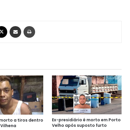
ebook
X
Compartilhar via e-mail
Imprimir
Ex-presidiário é morto em Porto
morto a tiros dentro
Velho após suposto furto
 Vilhena