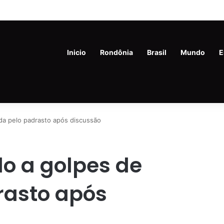
m de 45 anos é preso com drogas e revólver na Vila Princesa
Inicio
Rondônia
Brasil
Mundo
E
da pelo padrasto após discussão
o a golpes de
rasto após