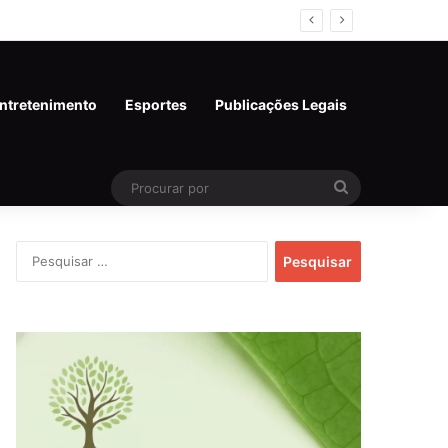
ntretenimento
Esportes
Publicações Legais
Procurar
por
Pesquisar
por: