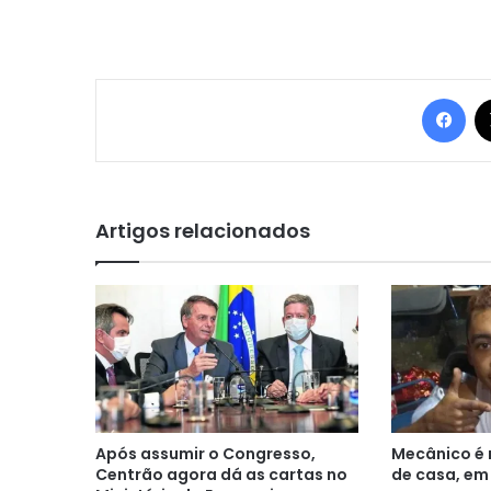
Fac
Artigos relacionados
Após assumir o Congresso,
Mecânico é 
Centrão agora dá as cartas no
de casa, em