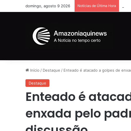
domingo, agosto 9 2026
Notícias de Última Hora
Home
Início
/
Destaque
/
Enteado é atacado a golpes de enxa
Destaque
Enteado é atacad
enxada pelo pad
discussão