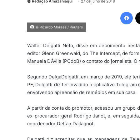
Redação Amazaniaqui
27 de julho de 2019
Fac
© Ricardo Moraes / Reuters
Walter Delgatti Neto, disse em depoimento nesta
editor Glenn Greenwald, do The Intercept, de form
Manuela D’Ávila (PCdoB) o contato do jornalista. O 
Segundo DelgaDelgatti, em março de 2019, ele ter
PF, Delgatti diz ter invadido o aplicativo Telegra
envolvendo apreensão de remédios em sua casa.
A partir da conta do promotor, acessou um grupo d
ex-procurador-geral Rodrigo Janot, e, em seguida,
coordenador Deltan Dallagnol.
Delgatti diz acreditar que as mensagens de Tel