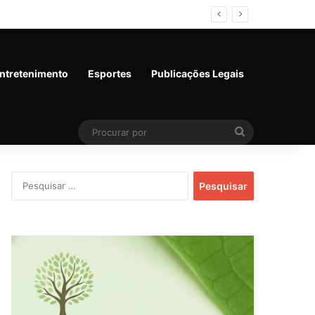
6)
ntretenimento
Esportes
Publicações Legais
Procurar
por
Pesquisar
por: