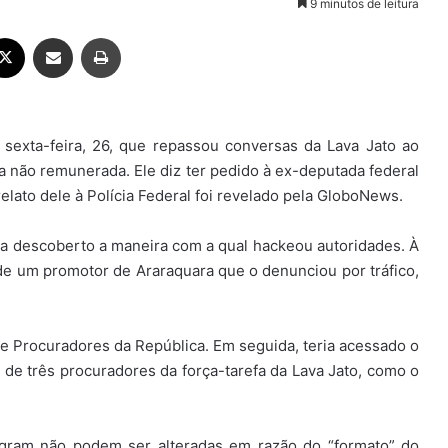
9 minutos de leitura
ebook
X
Compartilhar via e-mail
Imprimir
 sexta-feira, 26, que repassou conversas da Lava Jato ao
a não remunerada. Ele diz ter pedido à ex-deputada federal
relato dele à Polícia Federal foi revelado pela GloboNews.
ia descoberto a maneira com a qual hackeou autoridades. À
m de um promotor de Araraquara que o denunciou por tráfico,
e Procuradores da República. Em seguida, teria acessado o
 de três procuradores da força-tarefa da Lava Jato, como o
egram não podem ser alteradas em razão do “formato” do