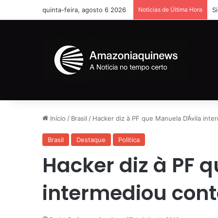
quinta-feira, agosto 6 2026
Notícias de Última Hora
S
Início
/
Brasil
/
Hacker diz à PF que Manuela D’Ávila int
Brasil
Destaque
Politica
Hacker diz à PF 
intermediou con