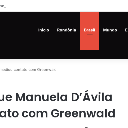
ine Porto Velho oferece oportunidades de emprego nesta quinta-feira (
Inicio
Rondônia
Brasil
Mundo
E
ermediou contato com Greenwald
que Manuela D’Ávila
tato com Greenwald