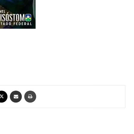
ebook
X
Compartilhar via e-mail
Imprimir