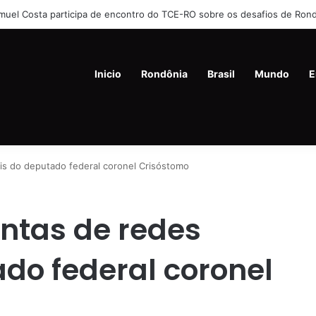
mem mata ex-companheira a facadas e se joga de prédio na Zona Lest
Inicio
Rondônia
Brasil
Mundo
E
is do deputado federal coronel Crisóstomo
ntas de redes
ado federal coronel