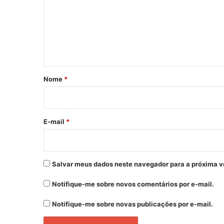
m
e
n
t
á
r
Nome
*
i
o
*
E-mail
*
Salvar meus dados neste navegador para a próxima v
Notifique-me sobre novos comentários por e-mail.
Notifique-me sobre novas publicações por e-mail.