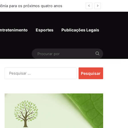
e de SP
ntretenimento
Esportes
Publicações Legais
Procurar
por
Pesquisar
por: