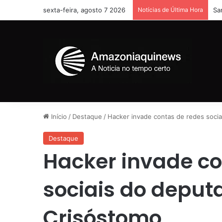
sexta-feira, agosto 7 2026
Notícias de Última Hora
Ho
Início
/
Destaque
/
Hacker invade contas de redes socia
Destaque
Hacker invade co
sociais do deput
Crisóstomo