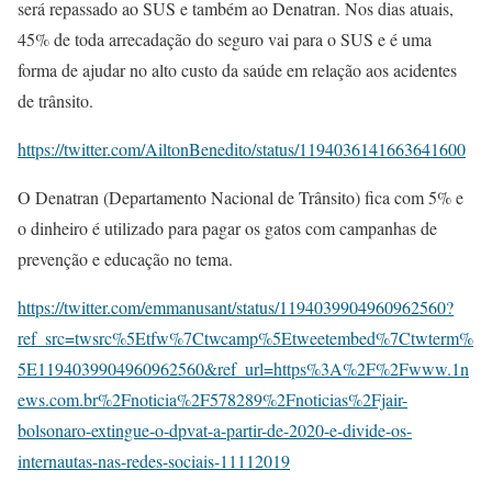
será repassado ao SUS e também ao Denatran. Nos dias atuais,
45% de toda arrecadação do seguro vai para o SUS e é uma
forma de ajudar no alto custo da saúde em relação aos acidentes
de trânsito.
https://twitter.com/AiltonBenedito/status/1194036141663641600
O Denatran (Departamento Nacional de Trânsito) fica com 5% e
o dinheiro é utilizado para pagar os gatos com campanhas de
prevenção e educação no tema.
https://twitter.com/emmanusant/status/1194039904960962560?
ref_src=twsrc%5Etfw%7Ctwcamp%5Etweetembed%7Ctwterm%
5E1194039904960962560&ref_url=https%3A%2F%2Fwww.1n
ews.com.br%2Fnoticia%2F578289%2Fnoticias%2Fjair-
bolsonaro-extingue-o-dpvat-a-partir-de-2020-e-divide-os-
internautas-nas-redes-sociais-11112019