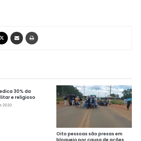
ebook
X
Compartilhar via e-mail
Imprimir
edica 30% da
itar e religioso
de 2020
Oito pessoas são presas em
bloqueio por causa de ações