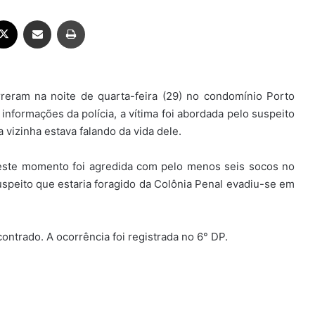
ebook
X
Compartilhar via e-mail
Imprimir
eram na noite de quarta-feira (29) no condomínio Porto
nformações da polícia, a vítima foi abordada pelo suspeito
a vizinha estava falando da vida dele.
neste momento foi agredida com pelo menos seis socos no
peito que estaria foragido da Colônia Penal evadiu-se em
contrado. A ocorrência foi registrada no 6° DP.