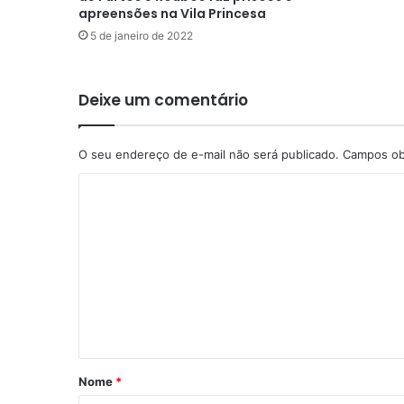
apreensões na Vila Princesa
5 de janeiro de 2022
Deixe um comentário
O seu endereço de e-mail não será publicado.
Campos ob
C
o
m
e
n
t
á
r
Nome
*
i