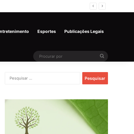
ntretenimento
Esportes
Publicações Legais
Procurar
por
Pesquisar
por: