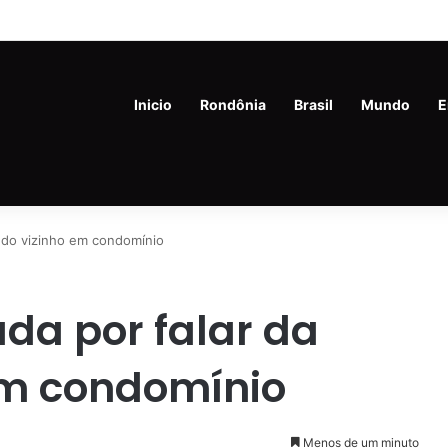
de 45 anos é preso com drogas e revólver na Vila Princesa
Inicio
Rondônia
Brasil
Mundo
E
 do vizinho em condomínio
da por falar da
em condomínio
Menos de um minuto