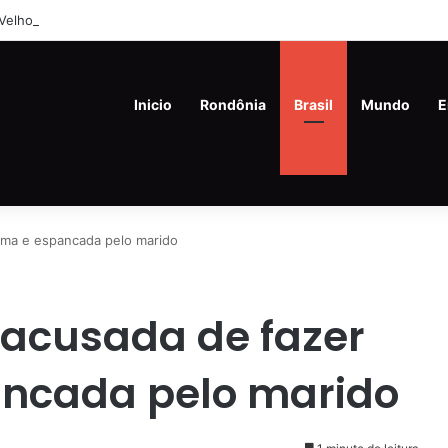
Velho dá posse a novos diretores escolares selecionados por critérios
Inicio
Rondônia
Brasil
Mundo
E
ama e espancada pelo marido
 acusada de fazer
ncada pelo marido