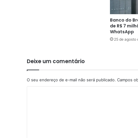
Banco do Br
de R$ 7 milh
WhatsApp
25 de agosto
Deixe um comentário
O seu endereço de e-mail não será publicado.
Campos ob
C
o
m
e
n
t