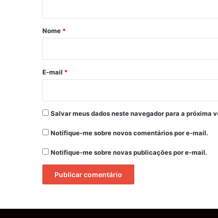
á
r
Nome
*
i
o
*
E-mail
*
Salvar meus dados neste navegador para a próxima v
Notifique-me sobre novos comentários por e-mail.
Notifique-me sobre novas publicações por e-mail.