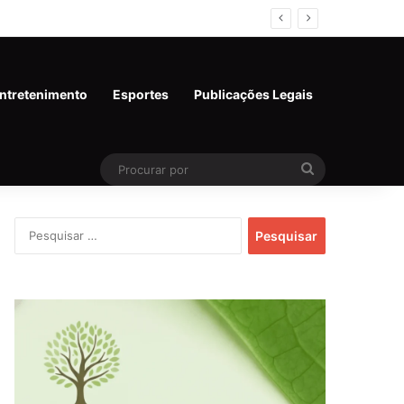
 técnicos e de competência
ntretenimento
Esportes
Publicações Legais
Procurar
por
Pesquisar
por: