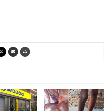
ebook
X
Compartilhar via e-mail
Imprimir