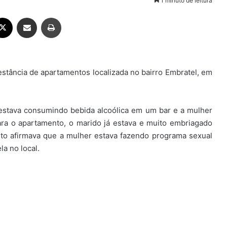
1 minuto de leitura
ebook
X
Compartilhar via e-mail
Imprimir
tância de apartamentos localizada no bairro Embratel, em
estava consumindo bebida alcoólica em um bar e a mulher
ara o apartamento, o marido já estava e muito embriagado
ito afirmava que a mulher estava fazendo programa sexual
la no local.