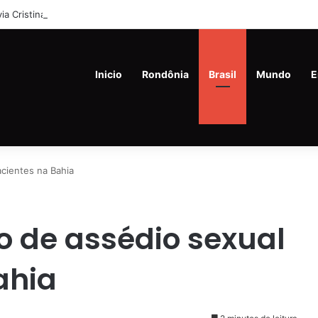
lvia Cristina (21%) e Dr. Fernando Máximo (19%) Lideram Corrida Eleitor
Inicio
Rondônia
Brasil
Mundo
E
cientes na Bahia
 de assédio sexual
ahia