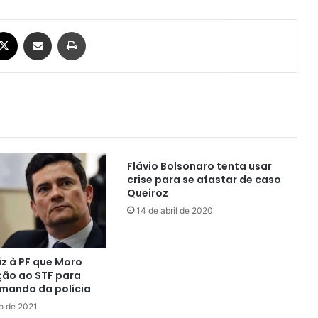
ebook
X
Compartilhar via e-mail
Imprimir
Flávio Bolsonaro tenta usar
crise para se afastar de caso
Queiroz
14 de abril de 2020
iz à PF que Moro
ção ao STF para
mando da polícia
o de 2021