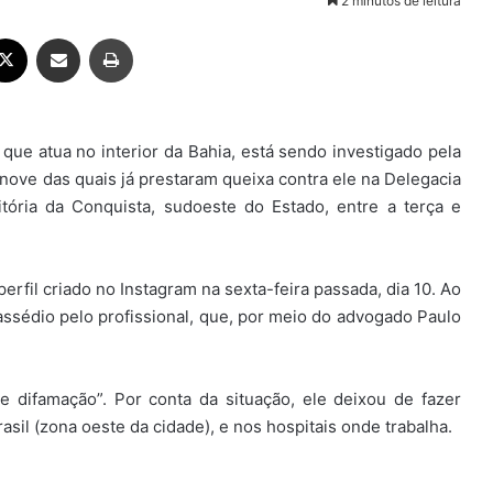
2 minutos de leitura
ebook
X
Compartilhar via e-mail
Imprimir
 que atua no interior da Bahia, está sendo investigado pela
 nove das quais já prestaram queixa contra ele na Delegacia
ória da Conquista, sudoeste do Estado, entre a terça e
rfil criado no Instagram na sexta-feira passada, dia 10. Ao
assédio pelo profissional, que, por meio do advogado Paulo
e difamação”. Por conta da situação, ele deixou de fazer
rasil (zona oeste da cidade), e nos hospitais onde trabalha.