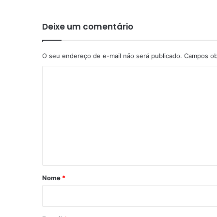
Deixe um comentário
O seu endereço de e-mail não será publicado.
Campos ob
C
o
m
e
n
t
á
r
Nome
*
i
o