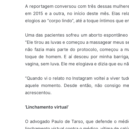
A reportagem conversou com três dessas mulheres
em 2015 e a outra, no início deste mês. Elas 
elogios ao “corpo lindo”, até a toque íntimos que
Uma das pacientes sofreu um aborto espontâneo 
“Ele tirou as luvas e começou a massagear meus se
não fazia mais parte do protocolo, começou a
toque de homem. E aí desceu por minha barriga,
vagina, sem luva. Ele me elogiava e dizia que eu n
“Quando vi o relato no Instagram voltei a viver t
aquele momento. Desde então, não consigo me 
acrescentou.
‘Linchamento virtual’
O advogado Paulo de Tarso, que defende o médic
linchamento virtual contra o médico, vítima de calú