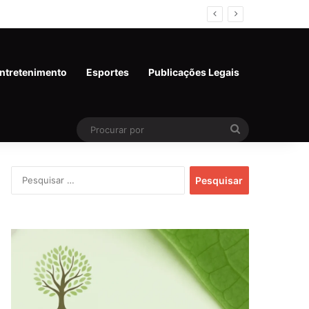
al em Rondônia
ntretenimento
Esportes
Publicações Legais
Procurar
por
Pesquisar
por: