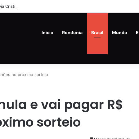
lvia Cristina (21%) e Dr. Fernando Máximo (19%) Lideram Corrida Eleitor
Inicio
Rondônia
Brasil
Mundo
E
lhões no próximo sorteio
la e vai pagar R$
óximo sorteio