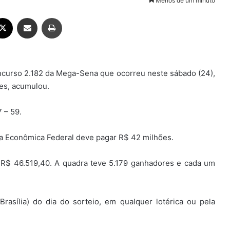
Menos de um minuto
ebook
X
Compartilhar via e-mail
Imprimir
curso 2.182 da Mega-Sena que ocorreu neste sábado (24),
es, acumulou.
 – 59.
ixa Econômica Federal deve pagar R$ 42 milhões.
r R$ 46.519,40. A quadra teve 5.179 ganhadores e cada um
rasília) do dia do sorteio, em qualquer lotérica ou pela