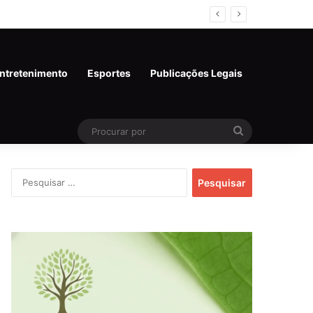
al em Rondônia
ntretenimento
Esportes
Publicações Legais
Procurar
por
Pesquisar
por: