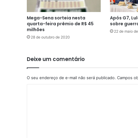
Mega-Sena sorteia nesta
Após G7, Lu
quarta-feira prêmio de R$ 45
sobre guerr
milhões
22 de maio d
28 de outubro de 2020
Deixe um comentário
O seu endereço de e-mail não será publicado.
Campos ob
C
o
m
e
n
t