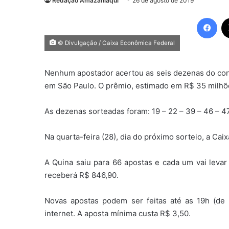
Redação Amazaniaqui
26 de agosto de 2019
Fac
© Divulgação / Caixa Econômica Federal
Nenhum apostador acertou as seis dezenas do con
em São Paulo. O prêmio, estimado em R$ 35 milhõ
As dezenas sorteadas foram: 19 – 22 – 39 – 46 – 47
Na quarta-feira (28), dia do próximo sorteio, a Ca
A Quina saiu para 66 apostas e cada um vai leva
receberá R$ 846,90.
Novas apostas podem ser feitas até as 19h (de B
internet. A aposta mínima custa R$ 3,50.