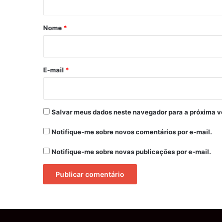
á
r
Nome
*
i
o
*
E-mail
*
Salvar meus dados neste navegador para a próxima v
Notifique-me sobre novos comentários por e-mail.
Notifique-me sobre novas publicações por e-mail.