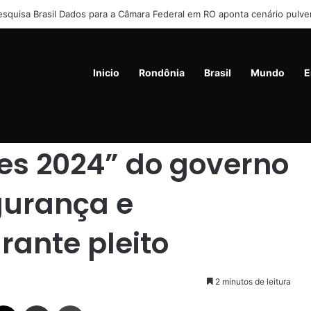
liados de Flávio Bolsonaro culpam governo Lula por rejeição do centrão
Inicio
Rondônia
Brasil
Mundo
E
governo de RO reforça segurança e transparência durante pleito
es 2024” do governo
gurança e
rante pleito
2 minutos de leitura
ebook
X
Compartilhar via e-mail
Imprimir