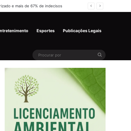
 e miram 2º turno
ntretenimento
Esportes
Publicações Legais
Pesquisar
por:
Procurar
por