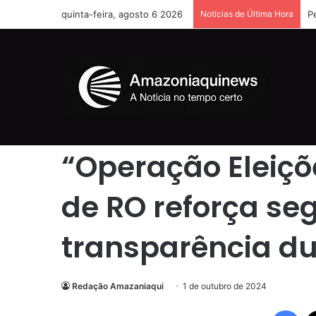
quinta-feira, agosto 6 2026
Notícias de Última Hora
A
Início
/
Rondônia
/
Geral
/
“Operação Eleições 2024” do 
Geral
Rondônia
“Operação Eleiçõ
de RO reforça se
transparência du
Redação Amazaniaqui
1 de outubro de 2024
Fac