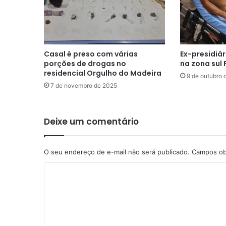
Casal é preso com várias
Ex-presidiár
porções de drogas no
na zona sul 
residencial Orgulho do Madeira
9 de outubro 
7 de novembro de 2025
Deixe um comentário
O seu endereço de e-mail não será publicado.
Campos ob
C
o
m
e