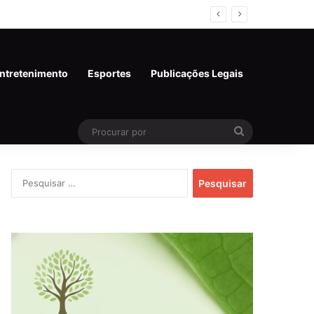
al em Rondônia
ntretenimento
Esportes
Publicações Legais
Procurar
por
Pesquisar
por: