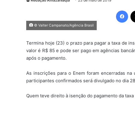
Redação Amazaniaqui
23 de maio de 2019
Fac
© Valter Campanato/Agência Brasil
Termina hoje (23) o prazo para pagar a taxa de i
valor é R$ 85 e pode ser pago em agências bancári
após o pagamento.
As inscrições para o Enem foram encerradas na últ
participantes confirmados será divulgado no dia 2
Quem teve direito à isenção do pagamento da taxa e