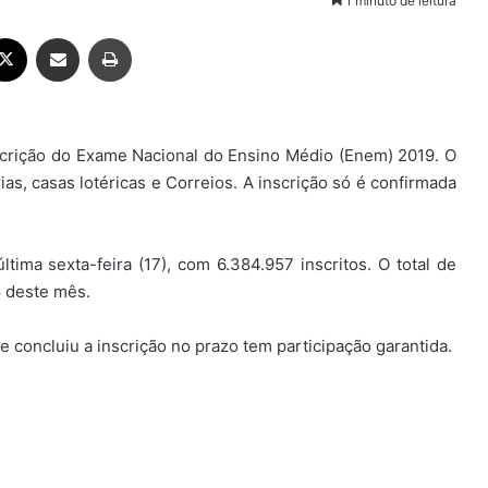
1 minuto de leitura
ebook
X
Compartilhar via e-mail
Imprimir
nscrição do Exame Nacional do Ensino Médio (Enem) 2019. O
as, casas lotéricas e Correios. A inscrição só é confirmada
ima sexta-feira (17), com 6.384.957 inscritos. O total de
8 deste mês.
 concluiu a inscrição no prazo tem participação garantida.