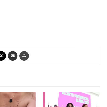
ebook
X
Compartilhar via e-mail
Imprimir