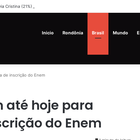
lvia Cristina (21%) e Dr. Fernando Máximo (19%) Lideram Corrida Eleitor
Inicio
Rondônia
Brasil
Mundo
E
xa de inscrição do Enem
m até hoje para
scrição do Enem