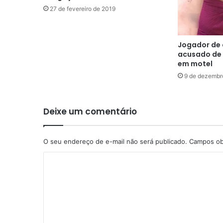
27 de fevereiro de 2019
Jogador de c
acusado de 
em motel
9 de dezembr
Deixe um comentário
O seu endereço de e-mail não será publicado.
Campos ob
C
o
m
e
n