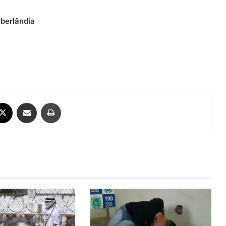
Uberlândia
ebook
X
Compartilhar via e-mail
Imprimir