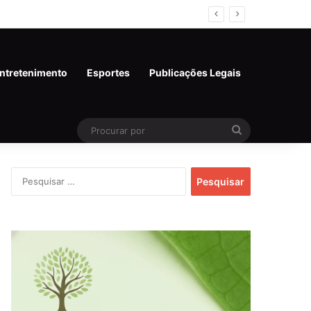
ntretenimento
Esportes
Publicações Legais
Procurar
por
Pesquisar
por: