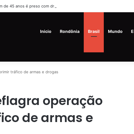
de 45 anos é preso com drogas e revólver na Vila Princesa
Inicio
Rondônia
Brasil
Mundo
E
primir tráfico de armas e drogas
deflagra operação
fico de armas e