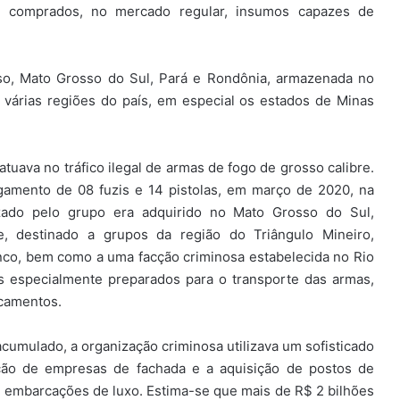
m comprados, no mercado regular, insumos capazes de
so, Mato Grosso do Sul, Pará e Rondônia, armazenada no
a várias regiões do país, em especial os estados de Minas
tuava no tráfico ilegal de armas de fogo de grosso calibre.
gamento de 08 fuzis e 14 pistolas, em março de 2020, na
zado pelo grupo era adquirido no Mato Grosso do Sul,
te, destinado a grupos da região do Triângulo Mineiro,
anco, bem como a uma facção criminosa estabelecida no Rio
os especialmente preparados para o transporte das armas,
camentos.
acumulado, a organização criminosa utilizava um sofisticado
ção de empresas de fachada e a aquisição de postos de
 e embarcações de luxo. Estima-se que mais de R$ 2 bilhões