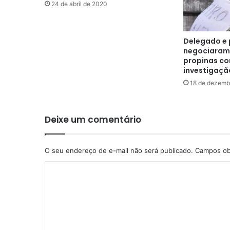
24 de abril de 2020
Delegado e 
negociaram 
propinas co
investigaçã
18 de dezemb
Deixe um comentário
O seu endereço de e-mail não será publicado.
Campos ob
C
o
m
e