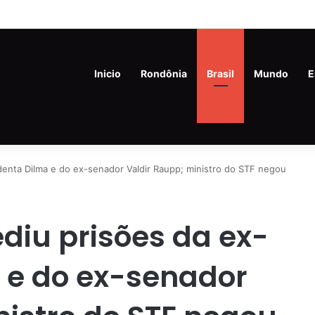
m de 45 anos é preso com drogas e revólver na Vila Princesa
Inicio
Rondônia
Brasil
Mundo
E
identa Dilma e do ex-senador Valdir Raupp; ministro do STF negou
ediu prisões da ex-
 e do ex-senador