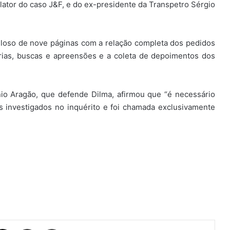
ator do caso J&F, e do ex-presidente da Transpetro Sérgio
iloso de nove páginas com a relação completa dos pedidos
árias, buscas e apreensões e a coleta de depoimentos dos
nio Aragão, que defende Dilma, afirmou que “é necessário
s investigados no inquérito e foi chamada exclusivamente
ebook
X
Compartilhar via e-mail
Imprimir