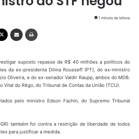
nistro do STF negou
1 minuto de leitura
ebook
X
Compartilhar via e-mail
Imprimir
nvestigar suposto repasse de R$ 40 milhões a políticos do
sões da ex-presidenta Dilma Rousseff (PT), do ex-ministro
io Oliveira, e do ex-senador Valdir Raupp, ambos do MDB.
tro Vital do Rêgo, do Tribunal de Contas da União (TCU).
itados pelo ministro Edson Fachin, do Supremo Tribunal
PGR) também foi contra a restrição de liberdade de todos
es para justificar a medida.