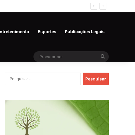
ntretenimento
Esportes
Publicações Legais
Procurar
por
Pesquisar
por: