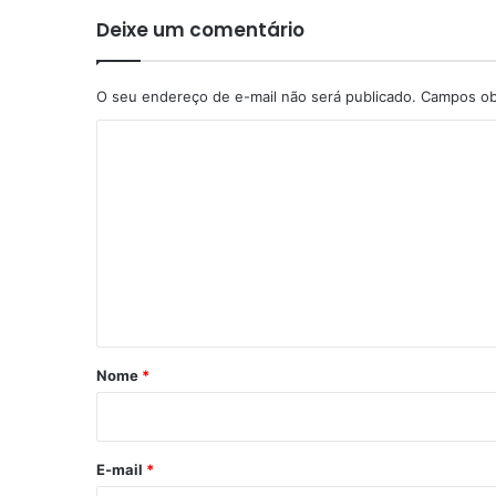
Deixe um comentário
O seu endereço de e-mail não será publicado.
Campos ob
C
o
m
e
n
t
á
r
Nome
*
i
o
*
E-mail
*