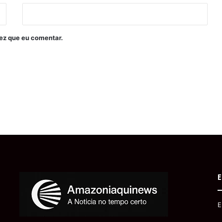
ez que eu comentar.
E
E