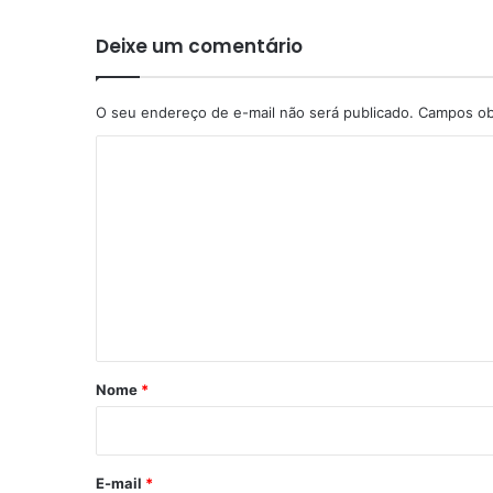
Deixe um comentário
O seu endereço de e-mail não será publicado.
Campos ob
C
o
m
e
n
t
á
r
Nome
*
i
o
*
E-mail
*