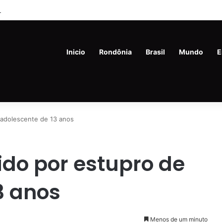
de 45 anos é preso com drogas e revólver na Vila Princesa
Inicio
Rondônia
Brasil
Mundo
E
 adolescente de 13 anos
ido por estupro de
3 anos
Menos de um minuto