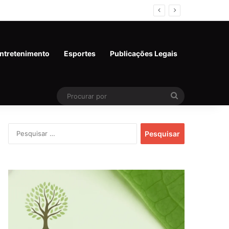
ntretenimento
Esportes
Publicações Legais
Procurar
por
Pesquisar
por: