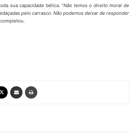
oda sua capacidade bélica. “
Não temos o direito moral de
edaçadas pelo carrasco. Não podemos deixar de responder
, completou.
ebook
X
Compartilhar via e-mail
Imprimir