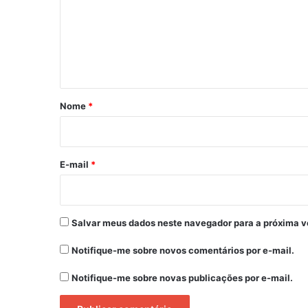
e
n
t
á
r
Nome
*
i
o
*
E-mail
*
Salvar meus dados neste navegador para a próxima v
Notifique-me sobre novos comentários por e-mail.
Notifique-me sobre novas publicações por e-mail.