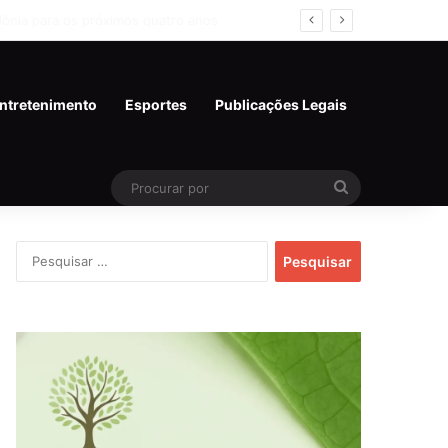
e de SP
ntretenimento
Esportes
Publicações Legais
Procurar
por
Pesquisar
por: