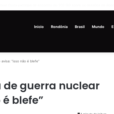
mem mata ex-companheira a facadas e se joga de prédio na Zona Lest
Inicio
Rondônia
Brasil
Mundo
E
avisa: “isso não é blefe”
 de guerra nuclear
 é blefe”