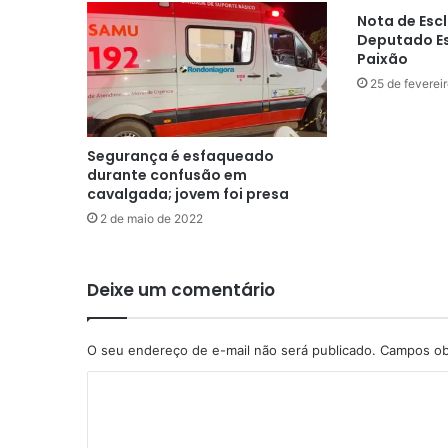
Nota de Esc
Deputado E
Paixão
25 de feverei
Segurança é esfaqueado
durante confusão em
cavalgada; jovem foi presa
2 de maio de 2022
Deixe um comentário
O seu endereço de e-mail não será publicado.
Campos ob
C
o
m