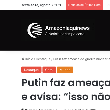
sexta-feira, agosto 7 2026
Notícias de Última Hora
Ho
Início
/
Destaque
/
Putin faz ameaça de guerra nuclear e 
Destaque
Geral
Mundo
Putin faz ameaça
e avisa: “isso não