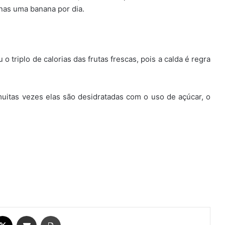
as uma banana por dia.
 triplo de calorias das frutas frescas, pois a calda é regra
uitas vezes elas são desidratadas com o uso de açúcar, o
ebook
X
Compartilhar via e-mail
Imprimir