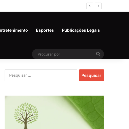
ntretenimento
Esportes
Publicações Legais
Procurar
por
Pesquisar
por: