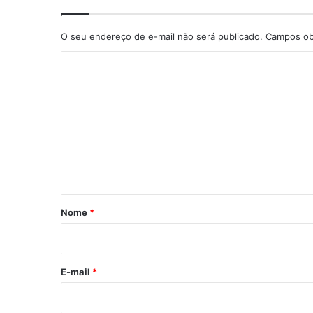
O seu endereço de e-mail não será publicado.
Campos ob
C
o
m
e
n
t
á
r
Nome
*
i
o
*
E-mail
*