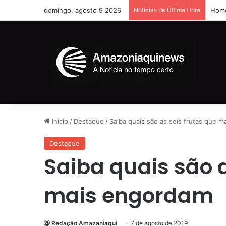
domingo, agosto 9 2026
Notícias de Última Hora
Home
Início
/
Destaque
/
Saiba quais são as seis frutas que 
Destaque
Saiba quais são a
mais engordam
Redação Amazaniaqui
7 de agosto de 2019