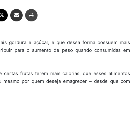
ebook
X
Compartilhar via e-mail
Imprimir
ais gordura e açúcar, e que dessa forma possuem mais
ntribuir para o aumento de peso quando consumidas em
e certas frutas terem mais calorias, que esses alimentos
s mesmo por quem deseja emagrecer – desde que com