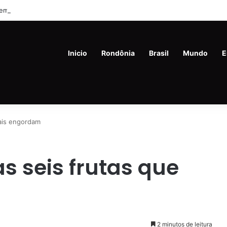
m de 45 anos é preso com drogas e revólver na Vila Princesa
Inicio
Rondônia
Brasil
Mundo
E
mais engordam
s seis frutas que
2 minutos de leitura