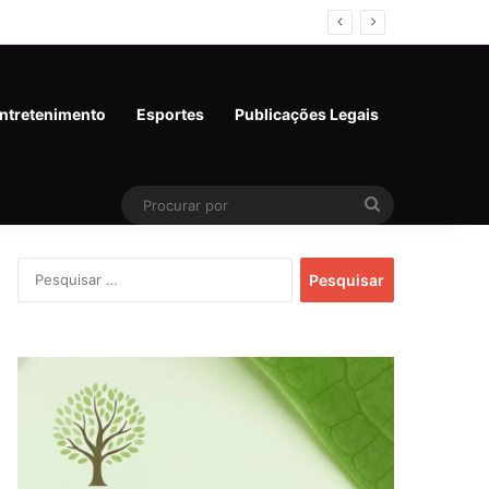
ntretenimento
Esportes
Publicações Legais
Procurar
por
Pesquisar
por: