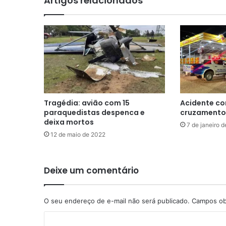
Artigos relacionados
Tragédia: avião com 15
Acidente c
paraquedistas despenca e
cruzamento 
deixa mortos
7 de janeiro 
12 de maio de 2022
Deixe um comentário
O seu endereço de e-mail não será publicado.
Campos ob
C