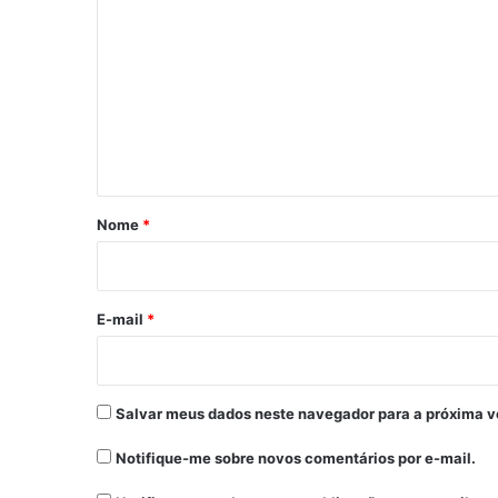
o
m
e
n
t
á
r
Nome
*
i
o
*
E-mail
*
Salvar meus dados neste navegador para a próxima v
Notifique-me sobre novos comentários por e-mail.