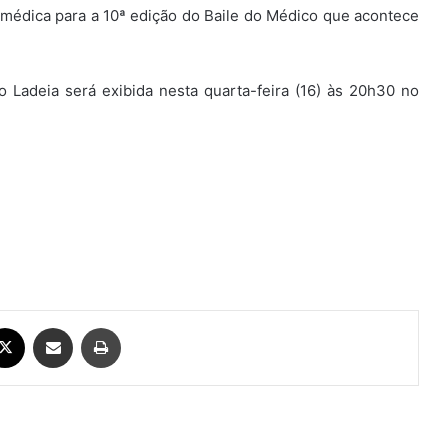
se médica para a 10ª edição do Baile do Médico que acontece
o Ladeia será exibida nesta quarta-feira (16) às 20h30 no
ebook
X
Compartilhar via e-mail
Imprimir