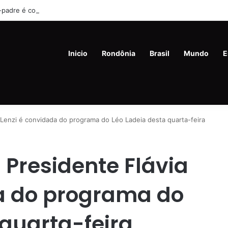
-padre é condenado a 48 anos de prisão por tortura de enteados
Inicio
Rondônia
Brasil
Mundo
E
Lenzi é convidada do programa do Léo Ladeia desta quarta-feira
 Presidente Flávia
a do programa do
 quarta-feira