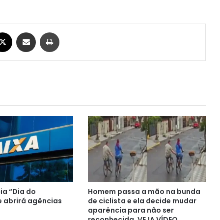
ebook
X
Compartilhar via e-mail
Imprimir
ia “Dia do
Homem passa a mão na bunda
e abrirá agências
de ciclista e ela decide mudar
aparência para não ser
reconhecida. VEJA VÍDEO