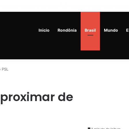
 mata ex-companheira a facadas e se joga de prédio na Zona Leste de
Inicio
Rondônia
Brasil
Mundo
E
o PSL
aproximar de