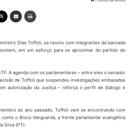
1 minuto de leitura
ebook
X
Compartilhar via e-mail
Imprimir
inistro Dias Toffoli, se reuniu com integrantes da bancada
eontem, em um esforço para se aproximar do partido do
 STF. A agenda com os parlamentares – entre eles o senador
decisão de Toffoli que suspendeu investigações embasadas
m autorização da Justiça – reforça o perfil de diálogo e
tembro do ano passado, Toffoli vem se encontrando com
, como o Bloco Vanguarda, a frente parlamentar evangélica
a Silva (PT).