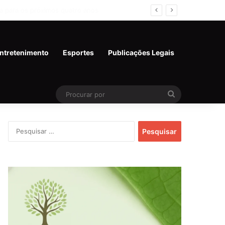
 SP
ntretenimento
Esportes
Publicações Legais
Procurar
por
Pesquisar
por: