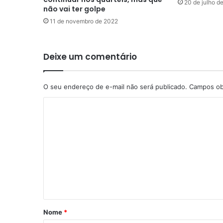
20 de julho d
não vai ter golpe
11 de novembro de 2022
Deixe um comentário
O seu endereço de e-mail não será publicado.
Campos ob
C
o
m
e
n
t
á
r
Nome
*