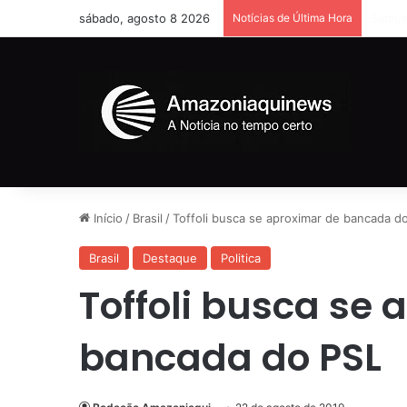
sábado, agosto 8 2026
Notícias de Última Hora
Homem
Início
/
Brasil
/
Toffoli busca se aproximar de bancada d
Brasil
Destaque
Politica
Toffoli busca se 
bancada do PSL