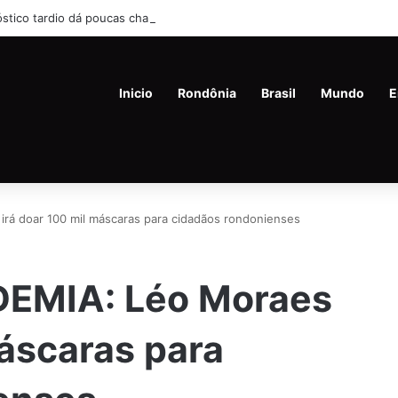
stico tardio dá poucas chances de cura do câncer de pulmão
Inicio
Rondônia
Brasil
Mundo
E
á doar 100 mil máscaras para cidadãos rondonienses
EMIA: Léo Moraes
máscaras para