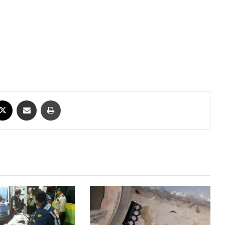
ebook
X
Compartilhar via e-mail
Imprimir