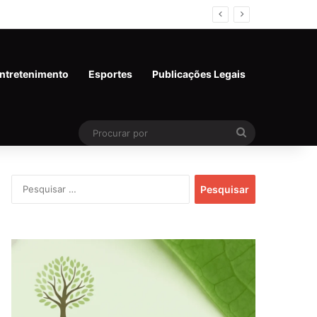
ntretenimento
Esportes
Publicações Legais
Procurar
por
Pesquisar
por: