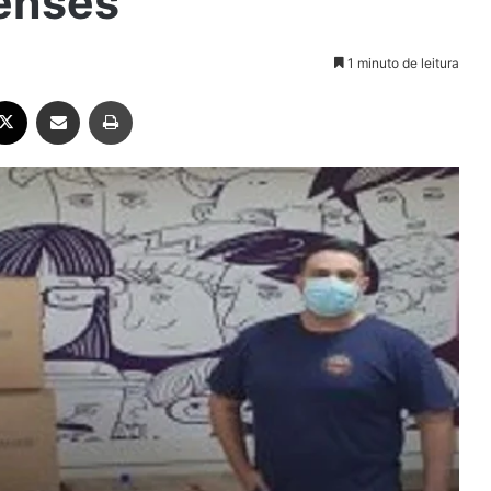
enses
1 minuto de leitura
ebook
X
Compartilhar via e-mail
Imprimir