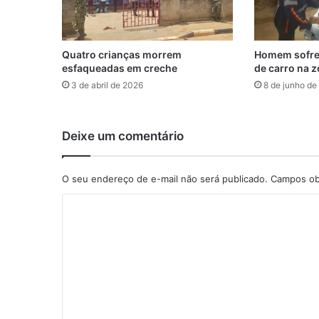
Quatro crianças morrem
Homem sofre 
esfaqueadas em creche
de carro na z
3 de abril de 2026
8 de junho de
Deixe um comentário
O seu endereço de e-mail não será publicado.
Campos ob
C
o
m
e
n
t