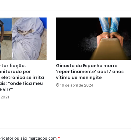
Ginasta da Espanha morre
rtar fiação,
‘repentinamente’ aos 17 anos
nitorado por
vítima de meningite
 eletrônica se irrita
ais: “onde fica meu
19 de abril de 2024
e vir?”
 2021
rigatórios são marcados com
*