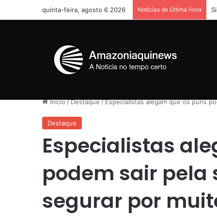
quinta-feira, agosto 6 2026
Notícias de Última Hora
S
Início
/
Destaque
/
Especialistas alegam que os puns po
Destaque
Especialistas al
podem sair pela 
segurar por mui