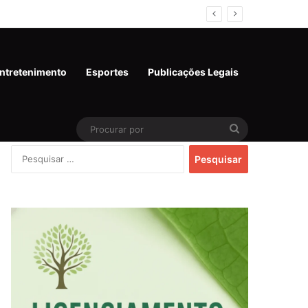
6)
ntretenimento
Esportes
Publicações Legais
Procurar
Pesquisar
por
por: