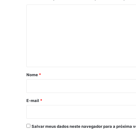
C
o
m
e
n
t
á
r
Nome
*
i
o
*
E-mail
*
Salvar meus dados neste navegador para a próxima v