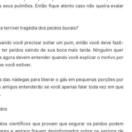
s seus pulmões. Então fique atento caso não queira exalar
 terrível tragédia dos peidos bucais?
uando você precisar soltar um pum, então você deve fazê-
e ter peidos saindo de sua boca mais tarde. Ninguém quer
os agora devem entender quando você explicar o motivo por
e você estiver.
s das nádegas para liberar o gás em pequenas porções por
s amigos entenderão se você apenas falar toda vez em que
.
idos
atos científicos que provam que segurar os peidos podem
liares e amigos fiquem desinformados sobre os perigos de