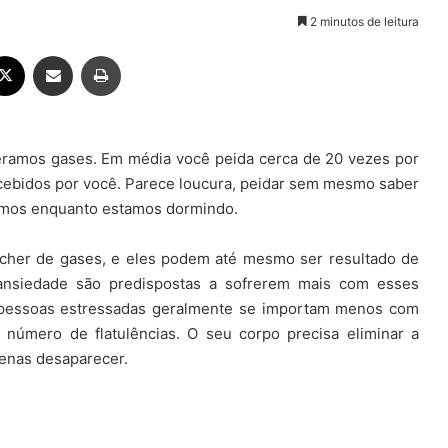
2 minutos de leitura
ebook
X
Compartilhar via e-mail
Imprimir
beramos gases. Em média você peida cerca de 20 vezes por
ebidos por você. Parece loucura, peidar sem mesmo saber
tamos enquanto estamos dormindo.
ncher de gases, e eles podem até mesmo ser resultado de
ansiedade são predispostas a sofrerem mais com esses
ue pessoas estressadas geralmente se importam menos com
 número de flatulências. O seu corpo precisa eliminar a
penas desaparecer.