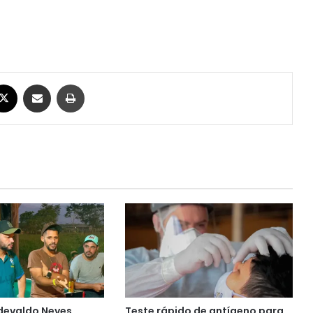
ebook
X
Compartilhar via e-mail
Imprimir
devaldo Neves
Teste rápido de antígeno para