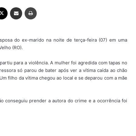
ebook
X
Compartilhar via e-mail
Imprimir
sposa do ex-marido na noite de terça-feira (07) em uma
Velho (RO).
 partiu para a violência. A mulher foi agredida com tapas no
ressora só parou de bater após ver a vítima caída ao chão
 Um filho da vítima chegou ao local e se deparou com a mãe
ão conseguiu prender a autora do crime e a ocorrência foi