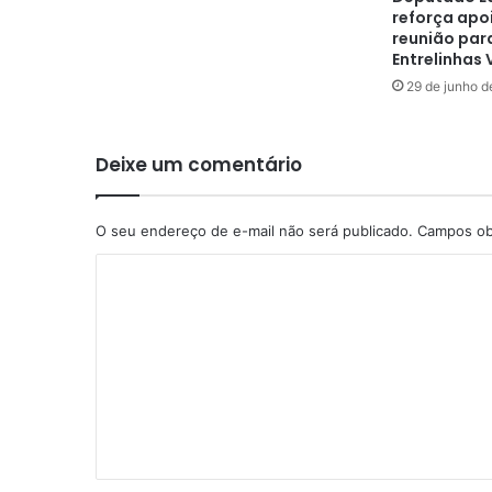
reforça apo
reunião par
Entrelinhas 
29 de junho d
Deixe um comentário
O seu endereço de e-mail não será publicado.
Campos ob
C
o
m
e
n
t
á