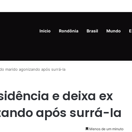
m de 45 anos é preso com drogas e revólver na Vila Princesa
Inicio
Rondônia
Brasil
Mundo
E
 do marido agonizando após surrá-la
sidência e deixa ex
zando após surrá-la
Menos de um minuto