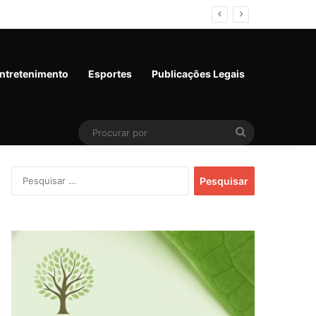
ntretenimento
Esportes
Publicações Legais
Procurar
por
Pesquisar
por: