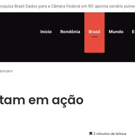
liados de Flávio Bolsonaro culpam governo Lula por rejeição do centrão
Inicio
Rondônia
Brasil
Mundo
E
lsonaro
untam em ação
3 minutos de leitura