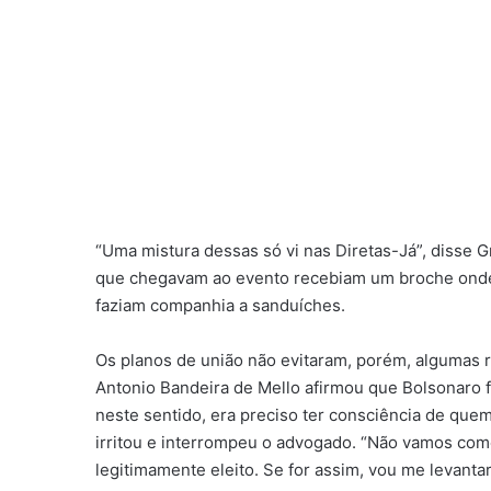
“Uma mistura dessas só vi nas Diretas-Já”, disse G
que chegavam ao evento recebiam um broche onde se
faziam companhia a sanduíches.
Os planos de união não evitaram, porém, algumas 
Antonio Bandeira de Mello afirmou que Bolsonaro fo
neste sentido, era preciso ter consciência de que
irritou e interrompeu o advogado. “Não vamos come
legitimamente eleito. Se for assim, vou me levant