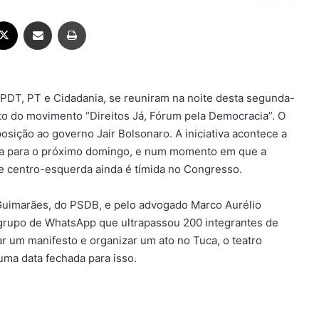
ebook
X
Compartilhar via e-mail
Imprimir
 PDT, PT e Cidadania, se reuniram na noite desta segunda-
nto do movimento “Direitos Já, Fórum pela Democracia”. O
osição ao governo Jair Bolsonaro. A iniciativa acontece a
da para o próximo domingo, e num momento em que a
e centro-esquerda ainda é tímida no Congresso.
 Guimarães, do PSDB, e pelo advogado Marco Aurélio
rupo de WhatsApp que ultrapassou 200 integrantes de
ar um manifesto e organizar um ato no Tuca, o teatro
uma data fechada para isso.