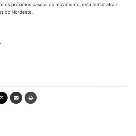
ntre os próximos passos do movimento, está tentar atrair
es do Nordeste.
.
ebook
X
Compartilhar via e-mail
Imprimir