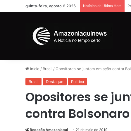
quinta-feira, agosto 6 2026
Notícias de Última Hora
A
Início
/
Brasil
/
Opositores se juntam em ação contra Bo
Brasil
Destaque
Politica
Opositores se j
contra Bolsonaro
Redação Amazaniaqui
21 de maio de 2019