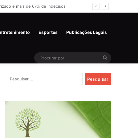
 e miram 2º turno
ntretenimento
Esportes
Publicações Legais
Procurar
por
Pesquisar
por: