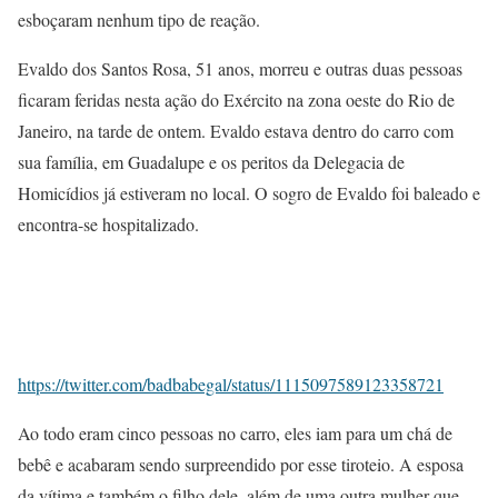
esboçaram nenhum tipo de reação.
Evaldo dos Santos Rosa, 51 anos, morreu e outras duas pessoas
ficaram feridas nesta ação do Exército na zona oeste do Rio de
Janeiro, na tarde de ontem. Evaldo estava dentro do carro com
sua família, em Guadalupe e os peritos da Delegacia de
Homicídios já estiveram no local. O sogro de Evaldo foi baleado e
encontra-se hospitalizado.
https://twitter.com/badbabegal/status/1115097589123358721
Ao todo eram cinco pessoas no carro, eles iam para um chá de
bebê e acabaram sendo surpreendido por esse tiroteio. A esposa
da vítima e também o filho dele, além de uma outra mulher que