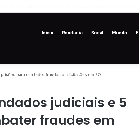
de 45 anos é preso com drogas e revólver na Vila Princesa
Inicio
Rondônia
Brasil
Mundo
E
 prisões para combater fraudes em licitações em RO
dados judiciais e 5
mbater fraudes em