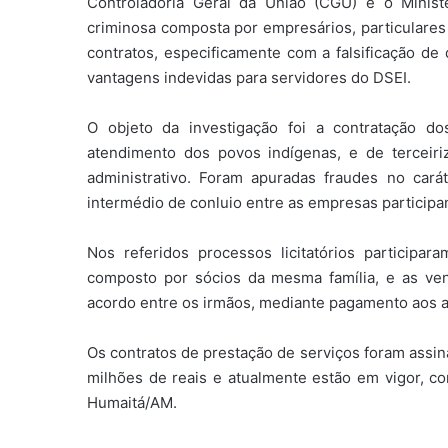
Controladoria Geral da União (CGU) e o Ministé
criminosa composta por empresários, particulares 
contratos, especificamente com a falsificação d
vantagens indevidas para servidores do DSEI.
O objeto da investigação foi a contratação do
atendimento dos povos indígenas, e de terceir
administrativo. Foram apuradas fraudes no cará
intermédio de conluio entre as empresas particip
Nos referidos processos licitatórios partici
composto por sócios da mesma família, e as ven
acordo entre os irmãos, mediante pagamento aos a
Os contratos de prestação de serviços foram assi
milhões de reais e atualmente estão em vigor, c
Humaitá/AM.