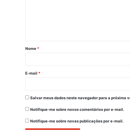
m
e
n
t
á
r
Nome
*
i
o
*
E-mail
*
Salvar meus dados neste navegador para a próxima v
Notifique-me sobre novos comentários por e-mail.
Notifique-me sobre novas publicações por e-mail.