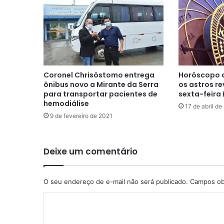
Coronel Chrisóstomo entrega
Horóscopo d
ônibus novo a Mirante da Serra
os astros r
para transportar pacientes de
sexta-feira 
hemodiálise
17 de abril d
9 de fevereiro de 2021
Deixe um comentário
O seu endereço de e-mail não será publicado.
Campos ob
C
o