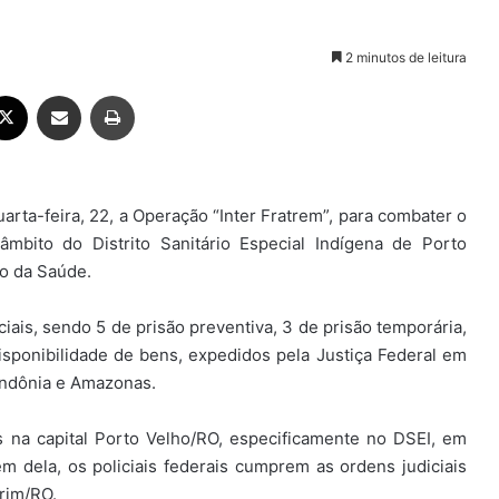
2 minutos de leitura
ebook
X
Compartilhar via e-mail
Imprimir
uarta-feira, 22, a Operação “Inter Fratrem”, para combater o
âmbito do Distrito Sanitário Especial Indígena de Porto
io da Saúde.
ais, sendo 5 de prisão preventiva, 3 de prisão temporária,
sponibilidade de bens, expedidos pela Justiça Federal em
ondônia e Amazonas.
 na capital Porto Velho/RO, especificamente no DSEI, em
m dela, os policiais federais cumprem as ordens judiciais
rim/RO.