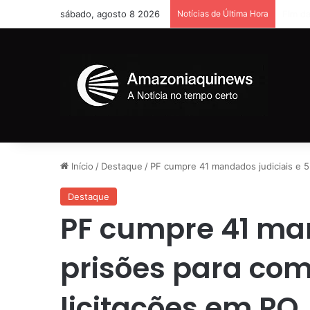
sábado, agosto 8 2026
Notícias de Última Hora
Homem 
Início
/
Destaque
/
PF cumpre 41 mandados judiciais e 5
Destaque
PF cumpre 41 man
prisões para co
licitações em RO