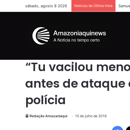
sábado, agosto 8 2026
Notícias de Última Hora
Samuel
Início
/
Destaque
/
“Tu vacilou menor”, diz suspeito ante
Destaque
“Tu vacilou menor
antes de ataque 
polícia
Redação Amazaniaqui
15 de julho de 2019
Fac