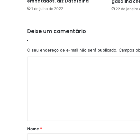
empatados, diz Datafolha
gasolina ch
1 de julho de 2022
22 de janeiro
Deixe um comentário
O seu endereço de e-mail não será publicado.
Campos ob
C
o
m
e
n
t
á
r
Nome
*
i