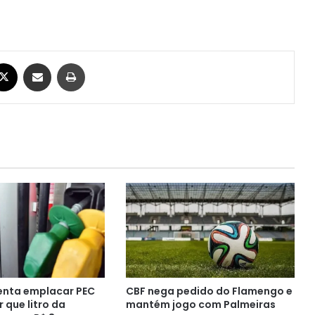
ebook
X
Compartilhar via e-mail
Imprimir
enta emplacar PEC
CBF nega pedido do Flamengo e
 que litro da
mantém jogo com Palmeiras