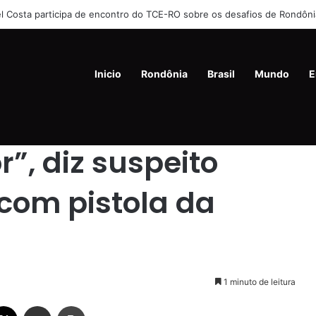
 Costa participa de encontro do TCE-RO sobre os desafios de Rondôni
Inicio
Rondônia
Brasil
Mundo
E
s de ataque com pistola da polícia
”, diz suspeito
com pistola da
1 minuto de leitura
ebook
X
Compartilhar via e-mail
Imprimir